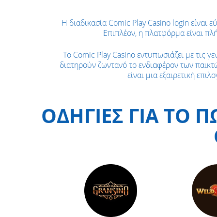
Η διαδικασία Comic Play Casino login είναι 
Επιπλέον, η πλατφόρμα είναι πλή
Το Comic Play Casino εντυπωσιάζει με τις 
διατηρούν ζωντανό το ενδιαφέρον των παικτών
είναι μια εξαιρετική επι
ΟΔΗΓΊΕΣ ΓΙΑ ΤΟ Π