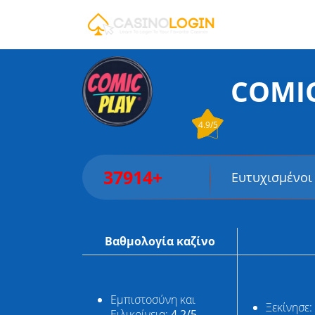
COMIC
4.9/5
37914+
Ευτυχισμένοι
Βαθμολογία καζίνο
Εμπιστοσύνη και
Ξεκίνησε:
Ειλικρίνεια:
4.2/5