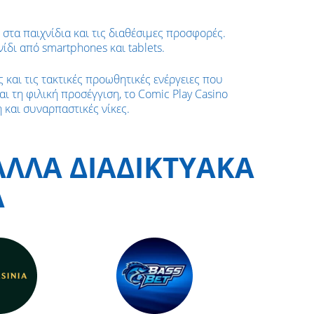
 στα παιχνίδια και τις διαθέσιμες προσφορές.
ίδι από smartphones και tablets.
και τις τακτικές προωθητικές ενέργειες που
ι τη φιλική προσέγγιση, το Comic Play Casino
 και συναρπαστικές νίκες.
 ΆΛΛΑ ΔΙΑΔΙΚΤΥΑΚΆ
Α