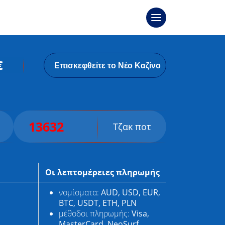
€
Επισκεφθείτε το Νέο Καζίνο
13632
Τζακ ποτ
Οι λεπτομέρειες πληρωμής
νομίσματα:
AUD, USD, EUR,
BTC, USDT, ETH, PLN
μέθοδοι πληρωμής:
Visa,
MasterCard, NeoSurf,