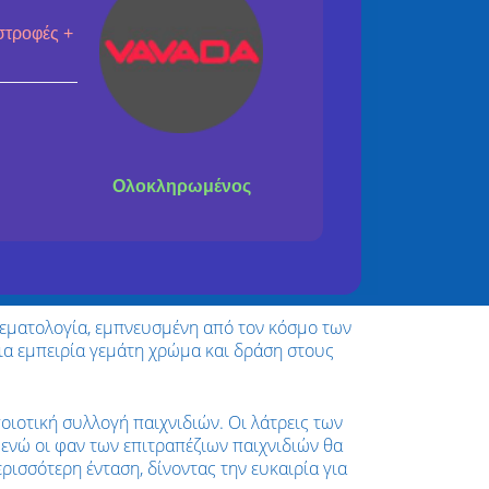
στροφές +
Ολοκληρωμένος
 θεματολογία, εμπνευσμένη από τον κόσμο των
μια εμπειρία γεμάτη χρώμα και δράση στους
οιοτική συλλογή παιχνιδιών. Οι λάτρεις των
, ενώ οι φαν των επιτραπέζιων παιχνιδιών θα
ισσότερη ένταση, δίνοντας την ευκαιρία για