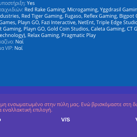
υποστήριξη:
Yes
παιχνιδιών:
Red Rake Gaming, Microgaming, Yggdrasil Gamin
ndustries, Red Tiger Gaming, Fugaso, Reflex Gaming, Bigpot
Games, Playn GO, Fazi Interactive, NetEnt, Triple Edge Studi
t Gaming, Playn GO, Gold Coin Studios, Caleta Gaming, CT
Technology), Relax Gaming, Pragmatic Play
καζίνο:
Ναί
α VIP:
Ναί
ακόμη ενσωματωμένο στην πύλη μας. Ενώ βρισκόμαστε στη δ
 εναλλακτική επιλογή.
o
V/S