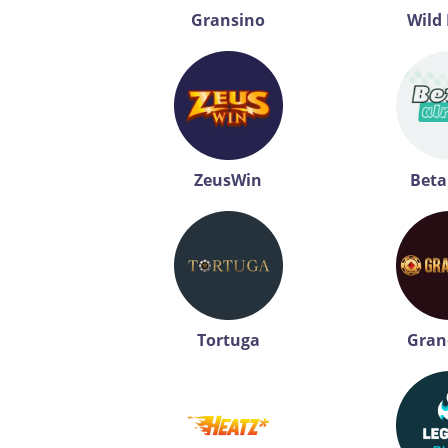
Gransino
Wild
ZeusWin
Beta
Tortuga
Gran