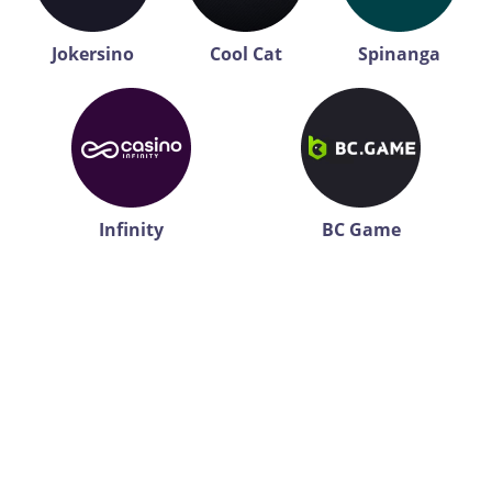
Jokersino
Cool Cat
Spinanga
Infinity
BC Game