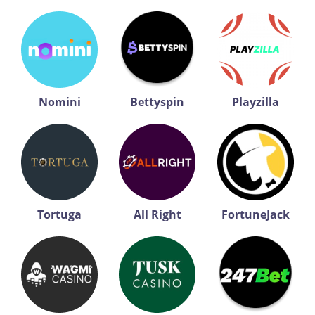
Nomini
Bettyspin
Playzilla
Tortuga
All Right
FortuneJack