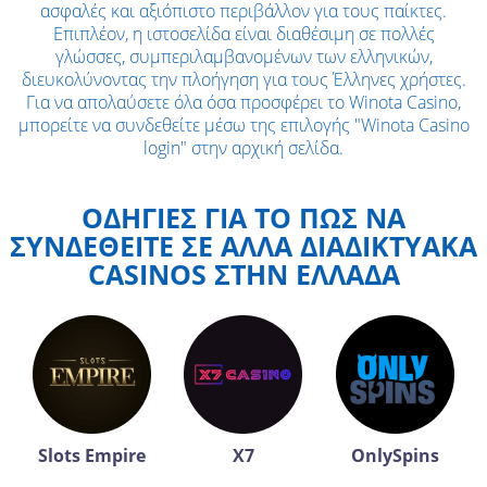
ασφαλές και αξιόπιστο περιβάλλον για τους παίκτες.
Επιπλέον, η ιστοσελίδα είναι διαθέσιμη σε πολλές
γλώσσες, συμπεριλαμβανομένων των ελληνικών,
διευκολύνοντας την πλοήγηση για τους Έλληνες χρήστες.
Για να απολαύσετε όλα όσα προσφέρει το Winota Casino,
μπορείτε να συνδεθείτε μέσω της επιλογής "Winota Casino
login" στην αρχική σελίδα.
ΟΔΗΓΊΕΣ ΓΙΑ ΤΟ ΠΏΣ ΝΑ
ΣΥΝΔΕΘΕΊΤΕ ΣΕ ΆΛΛΑ ΔΙΑΔΙΚΤΥΑΚΆ
CASINOS ΣΤΗΝ ΕΛΛΆΔΑ
Slots Empire
X7
OnlySpins