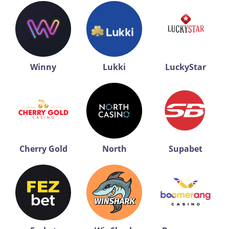
Winny
Lukki
LuckyStar
Cherry Gold
North
Supabet