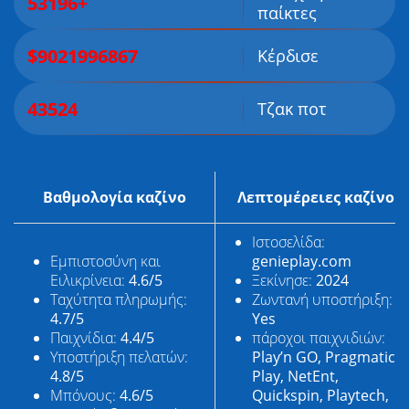
53196+
παίκτες
$9021996867
Κέρδισε
43524
Τζακ ποτ
Βαθμολογία καζίνο
Λεπτομέρειες καζίνο
Ιστοσελίδα:
Εμπιστοσύνη και
genieplay.com
Ειλικρίνεια:
4.6/5
Ξεκίνησε:
2024
Ταχύτητα πληρωμής:
Ζωντανή υποστήριξη:
4.7/5
Yes
Παιχνίδια:
4.4/5
πάροχοι παιχνιδιών:
Υποστήριξη πελατών:
Play’n GO, Pragmatic
4.8/5
Play, NetEnt,
Μπόνους:
4.6/5
Quickspin, Playtech,