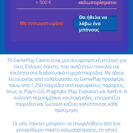
+ 500 €
καλωσορίσματος
Θα ήθελα να
Μη ενσωματωμένο
λάβω ένα
μπόνους
Το GeniePlay Casino είναι μια συναρπαστική επιλογή για
τους Έλληνες παίκτες που αναζητούν ποικιλία και
ποιότητα στα διαδικτυακά τυχερά παιχνίδια. Με άδεια
λειτουργίας από το Κουρασάο, το GeniePlay προσφέρει
πάνω από 1.250 παιχνίδια από κορυφαίους παρόχους,
όπως οι Play'n GO, Pragmatic Play, Evolution και NetEnt. Η
συλλογή περιλαμβάνει κουλοχέρηδες, επιτραπέζια
παιχνίδια και ζωντανό καζίνο, καλύπτοντας κάθε
προτίμηση.
Οι νέοι παίκτες μπορούν να επωφεληθούν από ένα
γενναιόδωρο πακέτο καλωσορίσματος, το οποίο