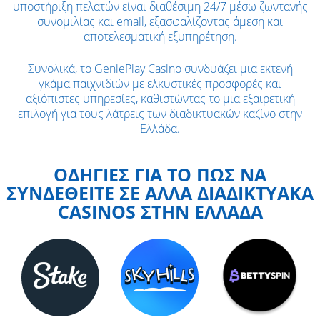
υποστήριξη πελατών είναι διαθέσιμη 24/7 μέσω ζωντανής
συνομιλίας και email, εξασφαλίζοντας άμεση και
αποτελεσματική εξυπηρέτηση.
Συνολικά, το GeniePlay Casino συνδυάζει μια εκτενή
γκάμα παιχνιδιών με ελκυστικές προσφορές και
αξιόπιστες υπηρεσίες, καθιστώντας το μια εξαιρετική
επιλογή για τους λάτρεις των διαδικτυακών καζίνο στην
Ελλάδα.
ΟΔΗΓΊΕΣ ΓΙΑ ΤΟ ΠΏΣ ΝΑ
ΣΥΝΔΕΘΕΊΤΕ ΣΕ ΆΛΛΑ ΔΙΑΔΙΚΤΥΑΚΆ
CASINOS ΣΤΗΝ ΕΛΛΆΔΑ