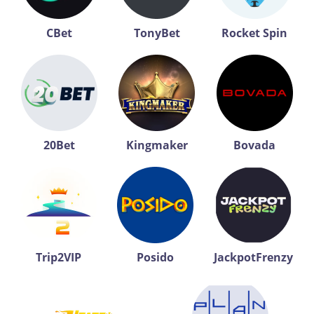
CBet
TonyBet
Rocket Spin
20Bet
Kingmaker
Bovada
Trip2VIP
Posido
JackpotFrenzy