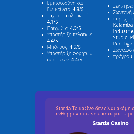
Εμπιστοσύνη και
Ξεκίνησε:
Ειλικρίνεια:
4.8/5
Ζωντανή 
Ταχύτητα πληρωμής:
πάροχοι 
4.1/5
Kalamba 
Παιχνίδια:
4.9/5
Industrie
Υποστήριξη πελατών:
Studio, 
4.4/5
Red Tige
Μπόνους:
4.5/5
Ζωντανό 
Υποστήριξη φορητών
πρόγραμμ
συσκευών:
4.4/5
Starda Το καζίνο δεν είναι ακόμ
ενθαρρύνουμε να επισκεφτείτε μια
Starda Casino