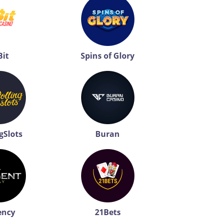
it
Spins of Glory
gSlots
Buran
ency
21Bets