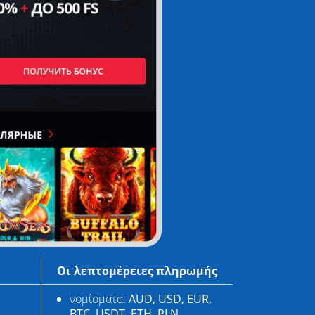
Οι λεπτομέρειες πληρωμής
νομίσματα:
AUD, USD, EUR,
BTC, USDT, ETH, PLN