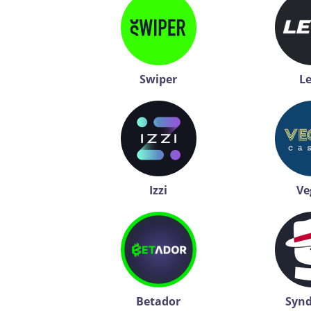
Swiper
L
Izzi
Ve
Betador
Synd