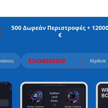
500 Δωρεάν Περιστροφές + 1200
€
$3494095839
παίκτες
Κέρδισε