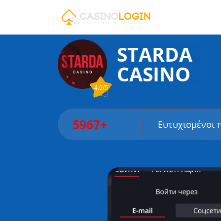
STARDA
CASINO
4.9/5
5967+
Ευτυχισμένοι 