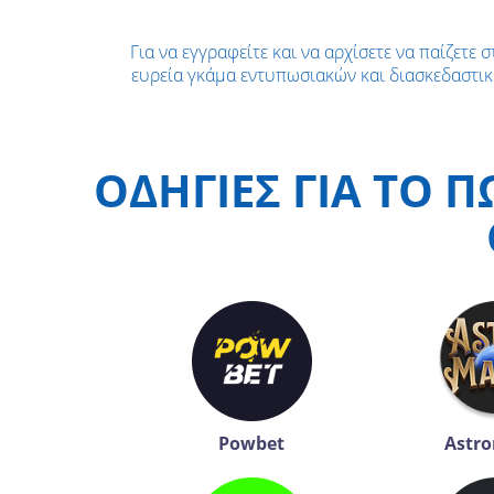
Για να εγγραφείτε και να αρχίσετε να παίζετε 
ευρεία γκάμα εντυπωσιακών και διασκεδαστικώ
ΟΔΗΓΊΕΣ ΓΙΑ ΤΟ Π
Powbet
Astr