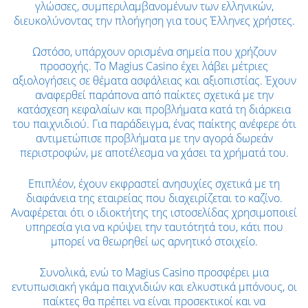
γλώσσες, συμπεριλαμβανομένων των ελληνικών,
διευκολύνοντας την πλοήγηση για τους Έλληνες χρήστες.
Ωστόσο, υπάρχουν ορισμένα σημεία που χρήζουν
προσοχής. Το Magius Casino έχει λάβει μέτριες
αξιολογήσεις σε θέματα ασφάλειας και αξιοπιστίας. Έχουν
αναφερθεί παράπονα από παίκτες σχετικά με την
κατάσχεση κεφαλαίων και προβλήματα κατά τη διάρκεια
του παιχνιδιού. Για παράδειγμα, ένας παίκτης ανέφερε ότι
αντιμετώπισε προβλήματα με την αγορά δωρεάν
περιστροφών, με αποτέλεσμα να χάσει τα χρήματά του.
Επιπλέον, έχουν εκφραστεί ανησυχίες σχετικά με τη
διαφάνεια της εταιρείας που διαχειρίζεται το καζίνο.
Αναφέρεται ότι ο ιδιοκτήτης της ιστοσελίδας χρησιμοποιεί
υπηρεσία για να κρύψει την ταυτότητά του, κάτι που
μπορεί να θεωρηθεί ως αρνητικό στοιχείο.
Συνολικά, ενώ το Magius Casino προσφέρει μια
εντυπωσιακή γκάμα παιχνιδιών και ελκυστικά μπόνους, οι
παίκτες θα πρέπει να είναι προσεκτικοί και να