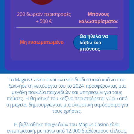
200 δωρεάν περιστροφές
Μπόνους
100
+ 500 €
καλωσορίσματος
Θα ήθελα να
Μη ενσωματωμένο
λάβω ένα
μπόνους
Το Magius Casino είναι ένα νέο διαδικτυακό καζίνο που
ξεκίνησε τη λειτουργία του το 2024, προσφέροντας μια
μεγάλη ποικιλία παιχνιδιών και υπηρεσιών για τους
παίκτες. Η θεματική του καζίνο περιστρέφεται γύρω από
τη μαγεία, δημιουργώντας μια ελκυστική ατμόσφαιρα για
τους χρήστες.
Η βιβλιοθήκη παιχνιδιών του Magius Casino είναι
εντυπωσιακή, με πάνω από 12.000 διαθέσιμους τίτλους.