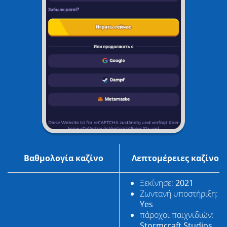
Βαθμολογία καζίνο
Λεπτομέρειες καζίνο
Ξεκίνησε:
2021
Ζωντανή υποστήριξη:
Yes
πάροχοι παιχνιδιών:
Stormcraft Studios,