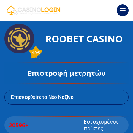
ROOBET CASINO
4.9/5
Επιστροφή μετρητών
Επισκεφθείτε το Νέο Καζίνο
Ευτυχισμένοι
20596+
παίκτες