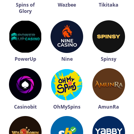
Spins of
Wazbee
Tikitaka
Glory
PowerUp
Nine
Spinsy
Casinobit
OhMySpins
AmunRa