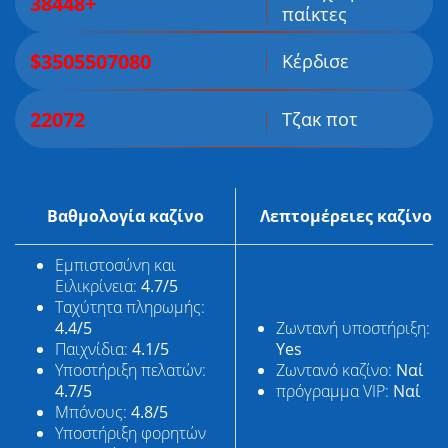
38448+
παίκτες
$3505507080
Κέρδισε
22072
Τζακ ποτ
Βαθμολογία καζίνο
Λεπτομέρειες καζίνο
Εμπιστοσύνη και
Ειλικρίνεια:
4.7/5
Ταχύτητα πληρωμής:
4.4/5
Ζωντανή υποστήριξη:
Παιχνίδια:
4.1/5
Yes
Υποστήριξη πελατών:
Ζωντανό καζίνο:
Ναί
4.7/5
πρόγραμμα VIP:
Ναί
Μπόνους:
4.8/5
Υποστήριξη φορητών