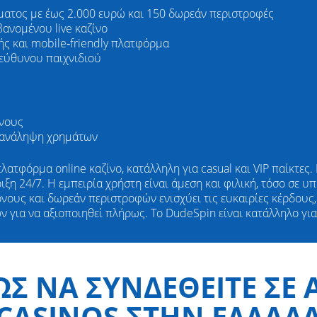
ατος με έως 2.000 ευρώ και 150 δωρεάν περιστροφές
ανομένου live καζίνο
 και mobile‑friendly πλατφόρμα
πεύθυνου παιχνιδιού
όνους
 ανάληψη χρημάτων
ατφόρμα online καζίνο, κατάλληλη για casual και VIP παίκτες
ξη 24/7. Η εμπειρία χρήστη είναι άμεση και φιλική, τόσο σε υπ
ους και δωρεάν περιστροφών ενισχύει τις ευκαιρίες κέρδους,
 για να αξιοποιηθεί πλήρως. Το DudeSpin είναι κατάλληλο γι
ΏΣ ΝΑ ΣΥΝΔΕΘΕΊΤΕ ΣΕ
CASINOS ΣΤΗΝ ΕΛΛΆΔ