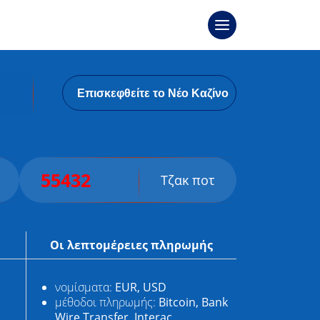
Επισκεφθείτε το Νέο Καζίνο
55432
Τζακ ποτ
Οι λεπτομέρειες πληρωμής
νομίσματα:
EUR, USD
μέθοδοι πληρωμής:
Bitcoin, Bank
Wire Transfer, Interac,