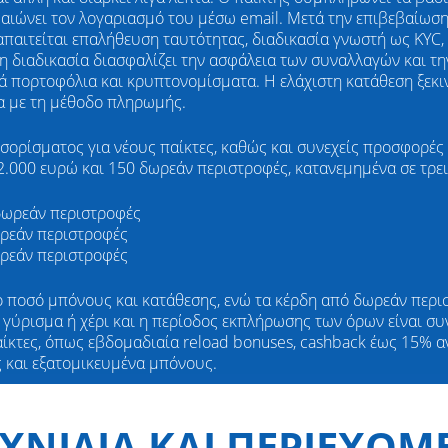
εβαιώνει τον λογαριασμό του μέσω email. Μετά την επιβεβαίωση
 απαιτείται επαλήθευση ταυτότητας, διαδικασία γνωστή ως KYC
η διαδικασία διασφαλίζει την ασφάλεια των συναλλαγών και τη
κά πορτοφόλια και κρυπτονομίσματα. Η ελάχιστη κατάθεση ξεκι
γα με τη μέθοδο πληρωμής.
ορίσματος για νέους παίκτες, καθώς και συνεχείς προσφορές 
.000 ευρώ και 150 δωρεάν περιστροφές, κατανεμημένα σε τρει
δωρεάν περιστροφές
ωρεάν περιστροφές
ωρεάν περιστροφές
ο ποσό μπόνους και κατάθεσης, ενώ τα κέρδη από δωρεάν περι
 γύρισμα ή χέρι και η περίοδος εκπλήρωσης των όρων είναι σ
ίκτες, όπως εβδομαδιαία reload bonuses, cashback έως 15% α
 και εξατομικευμένα μπόνους.
ΧΝΊΔΙΑ ΚΑΙ ΠΕΡΙΕΧΌ