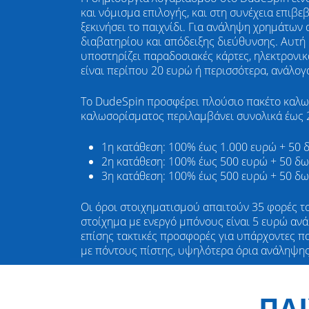
και νόμισμα επιλογής, και στη συνέχεια επιβ
ξεκινήσει το παιχνίδι. Για ανάληψη χρημάτων
διαβατηρίου και απόδειξης διεύθυνσης. Αυτή 
υποστηρίζει παραδοσιακές κάρτες, ηλεκτρονι
είναι περίπου 20 ευρώ ή περισσότερα, ανάλο
Το DudeSpin προσφέρει πλούσιο πακέτο καλωσ
καλωσορίσματος περιλαμβάνει συνολικά έως 2
1η κατάθεση: 100% έως 1.000 ευρώ + 50 
2η κατάθεση: 100% έως 500 ευρώ + 50 δ
3η κατάθεση: 100% έως 500 ευρώ + 50 δ
Οι όροι στοιχηματισμού απαιτούν 35 φορές τ
στοίχημα με ενεργό μπόνους είναι 5 ευρώ ανά
επίσης τακτικές προσφορές για υπάρχοντες πα
με πόντους πίστης, υψηλότερα όρια ανάληψης
ΠΑΙ