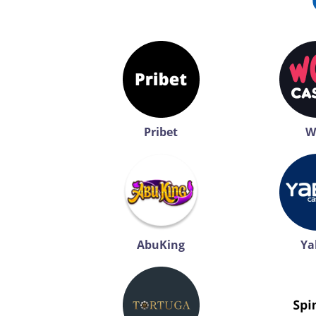
Pribet
W
AbuKing
Ya