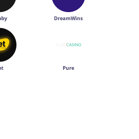
bby
DreamWins
et
Pure