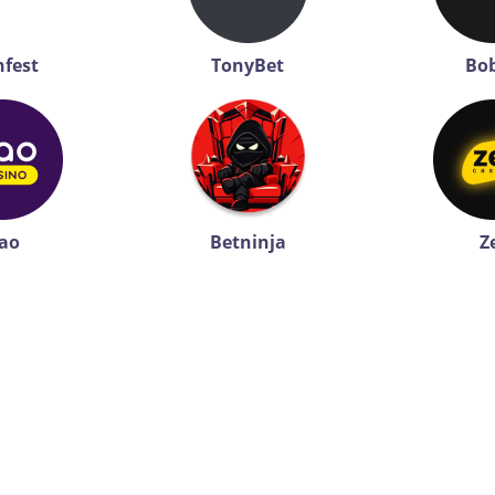
nfest
TonyBet
Bo
ao
Betninja
Z