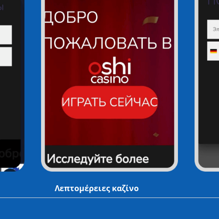
Λεπτομέρειες καζίνο