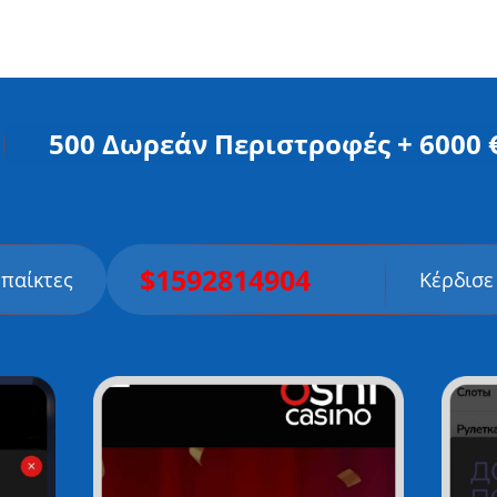
500 Δωρεάν Περιστροφές + 6000 
$1592814904
 παίκτες
Κέρδισε