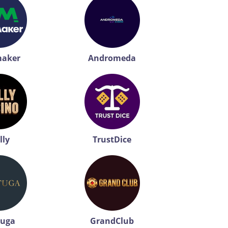
aker
Andromeda
lly
TrustDice
tuga
GrandClub