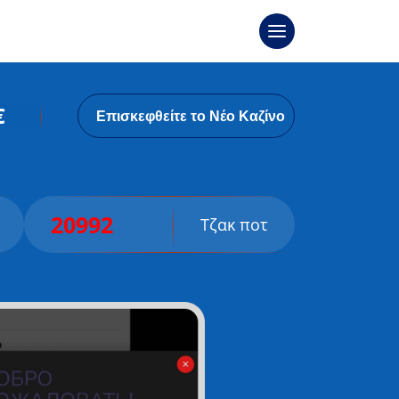
€
Επισκεφθείτε το Νέο Καζίνο
20992
Τζακ ποτ