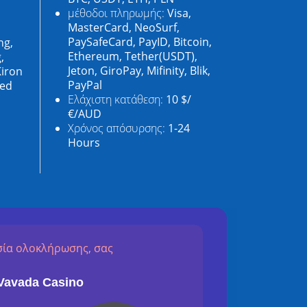
μέθοδοι πληρωμής:
Visa,
MasterCard, NeoSurf,
PaySafeCard, PayID, Bitcoin,
ng,
Ethereum, Tether(USDT),
,
Jeton, GiroPay, Mifinity, Blik,
Kiron
PayPal
Red
Ελάχιστη κατάθεση:
10 $/
€/AUD
Χρόνος απόσυρσης:
1-24
Hours
ασία ολοκλήρωσης, σας
Vavada Casino