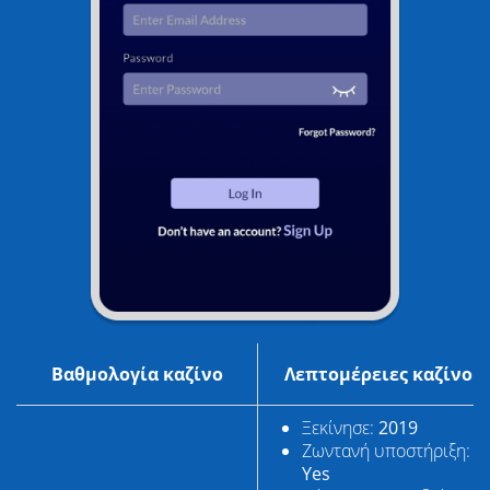
Βαθμολογία καζίνο
Λεπτομέρειες καζίνο
Ξεκίνησε:
2019
Ζωντανή υποστήριξη:
Yes