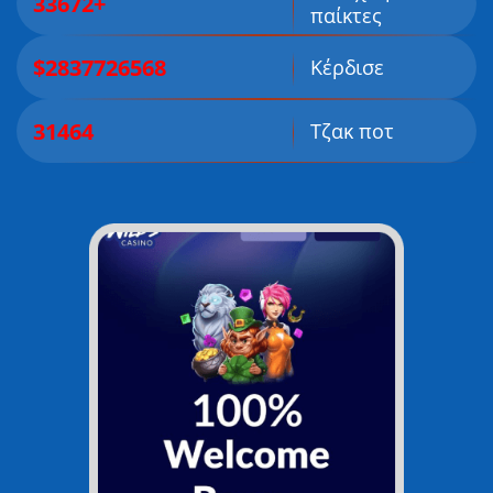
33672+
παίκτες
$2837726568
Κέρδισε
31464
Τζακ ποτ