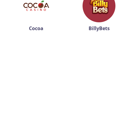
Cocoa
BillyBets
Με την επιφύλαξη παντός