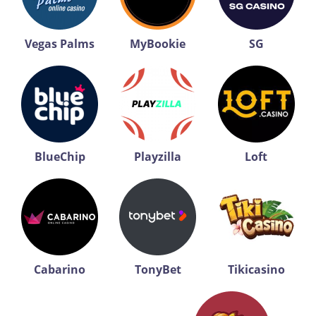
Vegas Palms
MyBookie
SG
BlueChip
Playzilla
Loft
Cabarino
TonyBet
Tikicasino