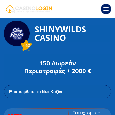
SHINYWILDS
CASINO
4.9/5
150 Δωρεάν
Περιστροφές + 2000 €
Επισκεφθείτε το Νέο Καζίνο
Ευτυχισμένοι