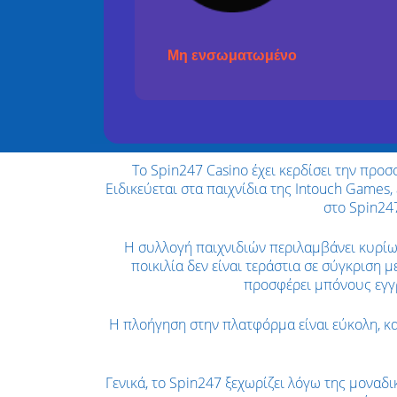
Μη ενσωματωμένο
Το Spin247 Casino έχει κερδίσει την προ
Ειδικεύεται στα παιχνίδια της Intouch Games,
στο Spin247
Η συλλογή παιχνιδιών περιλαμβάνει κυρίω
ποικιλία δεν είναι τεράστια σε σύγκριση 
προσφέρει μπόνους εγγρ
Η πλοήγηση στην πλατφόρμα είναι εύκολη, και
Γενικά, το Spin247 ξεχωρίζει λόγω της μοναδ