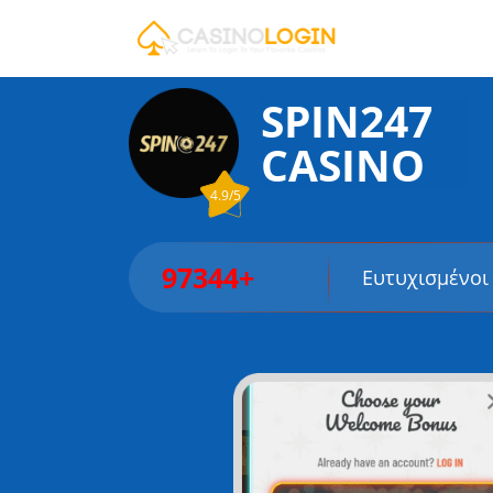
SPIN247
CASINO
4.9/5
97344+
Ευτυχισμένοι