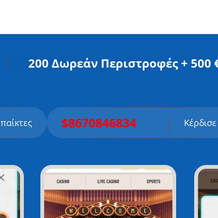
200 Δωρεάν Περιστροφές + 500 
$8670846834
 παίκτες
Κέρδισε