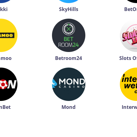
kki
SkyHills
BetO
amoo
Betroom24
Slots O
nBet
Mond
Inter