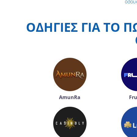
όσους
ΟΔΗΓΊΕΣ ΓΙΑ ΤΟ Π
AmunRa
Fr