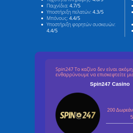
Παιχνίδια:
4.7/5
Υποστήριξη πελατών:
4.3/5
Μπόνους:
4.4/5
Υποστήριξη φορητών συσκευών:
4.4/5
Spin247 Το καζίνο δεν είναι ακό
ενθαρρύνουμε να επισκεφτείτε μια
Spin247 Casino
200 Δωρεάν
5