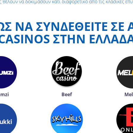
 θέλουν να δοκιμάσουν κάτι διαφορετικό από τις κλασικές επι
ΏΣ ΝΑ ΣΥΝΔΕΘΕΊΤΕ ΣΕ
CASINOS ΣΤΗΝ ΕΛΛΆΔ
umzi
Beef
Mel