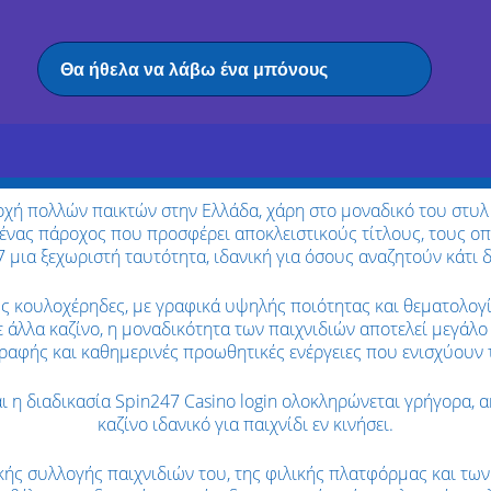
Θα ήθελα να λάβω ένα μπόνους
σοχή πολλών παικτών στην Ελλάδα, χάρη στο μοναδικό του στυλ 
 ένας πάροχος που προσφέρει αποκλειστικούς τίτλους, τους οπο
 μια ξεχωριστή ταυτότητα, ιδανική για όσους αναζητούν κάτι 
ς κουλοχέρηδες, με γραφικά υψηλής ποιότητας και θεματολογί
με άλλα καζίνο, η μοναδικότητα των παιχνιδιών αποτελεί μεγάλ
αφής και καθημερινές προωθητικές ενέργειες που ενισχύουν τ
 η διαδικασία Spin247 Casino login ολοκληρώνεται γρήγορα, α
καζίνο ιδανικό για παιχνίδι εν κινήσει.
ικής συλλογής παιχνιδιών του, της φιλικής πλατφόρμας και τ