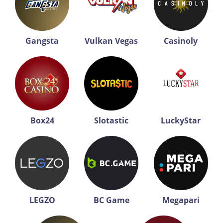
Gangsta
Vulkan Vegas
Casinoly
Box24
Slotastic
LuckyStar
LEGZO
BC Game
Megapari