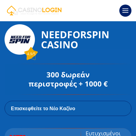
NEEDFORSPIN
CASINO
4.9/5
300 δωρεάν
περιστροφές + 1000 €
Επισκεφθείτε το Νέο Καζίνο
Ευτυχισμένοι