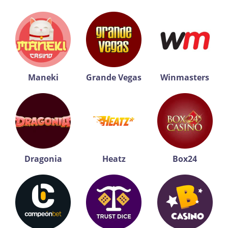
Maneki
Grande Vegas
Winmasters
Dragonia
Heatz
Box24