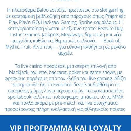
Η πλατφόρμα Baloo εστιάζει πρωτίστως στο slot gaming,
με εκτεταμένη βιβλιοθήκη από παρόχους όπως Pragmatic
Play, Play'n GO, Hacksaw Gaming, Spribe και άλλους. Η
κατηγοριοποίηση γίνεται με έξυπνο τρόπο: Feature Buy,
Instant Games, Jackpots, Megaways, δημοφιλή και νέα
παιχνίδια, καθώς και θεματικές συλλογές — Book of,
Mythic, Fruit, Αίγυπτος — για εύκολη πλοήγηση σε μεγάλο
αρχείο.
Το live casino προσφέρει μια στέρεη επιλογή από
blackjack, roulette, baccarat, poker και game shows, με
φρέσκους παρόχους από τον κλάδο του live gaming. Αξίζει
να σημειωθεί ότι το Evolution δεν είναι διαθέσιμο σε
ορισμένες χώρες λόγω περιορισμών. Το ενσωματωμένο
sportsbook καλύπτει ποδόσφαιρο, μπάσκετ, τένις, MMA
και πολλά ακόμα με pre-match και live στοιχήματα,
προσφέροντας πλήρη εναλλακτική για αθλητικούς παίκτες.
VIP ΠΡΌΓΡΑΜΜΑ ΚΑΙ LOYALTY