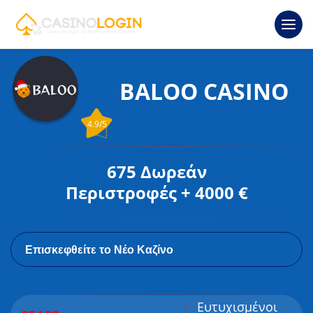
BALOO CASINO
4.9/5
675 Δωρεάν
Περιστροφές + 4000 €
Επισκεφθείτε το Νέο Καζίνο
Ευτυχισμένοι