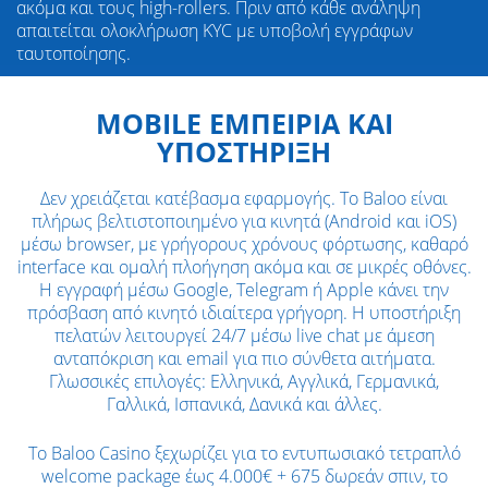
ακόμα και τους high-rollers. Πριν από κάθε ανάληψη
απαιτείται ολοκλήρωση KYC με υποβολή εγγράφων
ταυτοποίησης.
MOBILE ΕΜΠΕΙΡΊΑ ΚΑΙ
ΥΠΟΣΤΉΡΙΞΗ
Δεν χρειάζεται κατέβασμα εφαρμογής. Το Baloo είναι
πλήρως βελτιστοποιημένο για κινητά (Android και iOS)
μέσω browser, με γρήγορους χρόνους φόρτωσης, καθαρό
interface και ομαλή πλοήγηση ακόμα και σε μικρές οθόνες.
Η εγγραφή μέσω Google, Telegram ή Apple κάνει την
πρόσβαση από κινητό ιδιαίτερα γρήγορη. Η υποστήριξη
πελατών λειτουργεί 24/7 μέσω live chat με άμεση
ανταπόκριση και email για πιο σύνθετα αιτήματα.
Γλωσσικές επιλογές: Ελληνικά, Αγγλικά, Γερμανικά,
Γαλλικά, Ισπανικά, Δανικά και άλλες.
Το Baloo Casino ξεχωρίζει για το εντυπωσιακό τετραπλό
welcome package έως 4.000€ + 675 δωρεάν σπιν, το