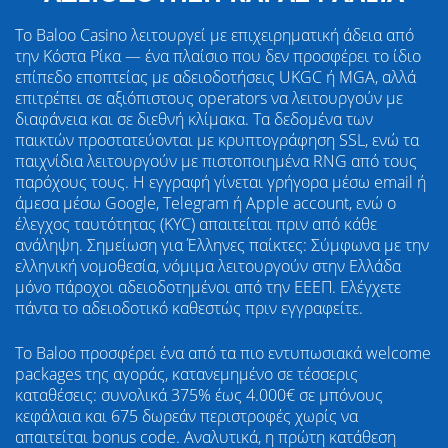
Το Baloo Casino λειτουργεί με επιχειρηματική άδεια από
την Κόστα Ρίκα — ένα πλαίσιο που δεν προσφέρει το ίδιο
επίπεδο εποπτείας με αδειοδοτήσεις UKGC ή MGA, αλλά
επιτρέπει σε αξιόπιστους operators να λειτουργούν με
διαφάνεια και σε διεθνή κλίμακα. Τα δεδομένα των
παικτών προστατεύονται με κρυπτογράφηση SSL, ενώ τα
παιχνίδια λειτουργούν με πιστοποιημένα RNG από τους
παρόχους τους. Η εγγραφή γίνεται γρήγορα μέσω email ή
άμεσα μέσω Google, Telegram ή Apple account, ενώ ο
έλεγχος ταυτότητας (KYC) απαιτείται πριν από κάθε
ανάληψη. Σημείωση για Έλληνες παίκτες: Σύμφωνα με την
ελληνική νομοθεσία, νόμιμα λειτουργούν στην Ελλάδα
μόνο πάροχοι αδειοδοτημένοι από την ΕΕΕΠ. Ελέγχετε
πάντα το αδειοδοτικό καθεστώς πριν εγγραφείτε.
Το Baloo προσφέρει ένα από τα πιο εντυπωσιακά welcome
packages της αγοράς, κατανεμημένο σε τέσσερις
καταθέσεις: συνολικά 375% έως 4.000€ σε μπόνους
κεφάλαια και 675 δωρεάν περιστροφές χωρίς να
απαιτείται bonus code. Αναλυτικά, η πρώτη κατάθεση