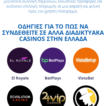
μια εκτενή συλλογή παιχνιδιών, ελκυστικές προσφορές και
ευέλικτες επιλογές πληρωμής σε μια ασφαλή και φιλική
προς τον χρήστη πλατφόρμα.
ΟΔΗΓΊΕΣ ΓΙΑ ΤΟ ΠΏΣ ΝΑ
ΣΥΝΔΕΘΕΊΤΕ ΣΕ ΆΛΛΑ ΔΙΑΔΙΚΤΥΑΚΆ
CASINOS ΣΤΗΝ ΕΛΛΆΔΑ
El Royale
BetPlays
VistaBet