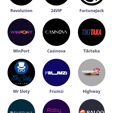
Revolution
24VIP
FortuneJack
WinPort
Casinova
Tikitaka
Mr Sloty
Frumzi
Highway