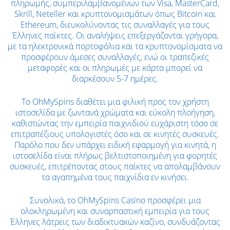
πληρωμής, συμπεριλαμβανομένων των Visa, MasterCard,
Skrill, Neteller και κρυπτονομισμάτων όπως Bitcoin και
Ethereum, διευκολύνοντας τις συναλλαγές για τους
Έλληνες παίκτες. Οι αναλήψεις επεξεργάζονται γρήγορα,
με τα ηλεκτρονικά πορτοφόλια και τα κρυπτονομίσματα να
προσφέρουν άμεσες συναλλαγές, ενώ οι τραπεζικές
μεταφορές και οι πληρωμές με κάρτα μπορεί να
διαρκέσουν 5-7 ημέρες.
Το OhMySpins διαθέτει μια φιλική προς τον χρήστη
ιστοσελίδα με ζωντανά χρώματα και εύκολη πλοήγηση,
καθιστώντας την εμπειρία παιχνιδιού ευχάριστη τόσο σε
επιτραπέζιους υπολογιστές όσο και σε κινητές συσκευές.
Παρόλο που δεν υπάρχει ειδική εφαρμογή για κινητά, η
ιστοσελίδα είναι πλήρως βελτιστοποιημένη για φορητές
συσκευές, επιτρέποντας στους παίκτες να απολαμβάνουν
τα αγαπημένα τους παιχνίδια εν κινήσει.
Συνολικά, το OhMySpins Casino προσφέρει μια
ολοκληρωμένη και συναρπαστική εμπειρία για τους
Έλληνες λάτρεις των διαδικτυακών καζίνο, συνδυάζοντας