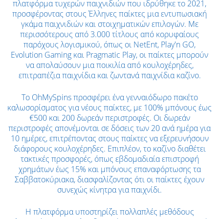
πλατφόρμα τυχερών παιχνιδιών που ιδρύθηκε το 2021,
προσφέροντας στους Έλληνες παίκτες μια εντυπωσιακή
γκάμα παιχνιδιών και στοιχηματικών επιλογών. Με
περισσότερους από 3.000 τίτλους από κορυφαίους
παρόχους λογισμικού, όπως οι NetEnt, Play'n GO,
Evolution Gaming και Pragmatic Play, οι παίκτες μπορούν
να απολαύσουν μια ποικιλία από κουλοχέρηδες,
επιτραπέζια παιχνίδια και ζωντανά παιχνίδια καζίνο.
Το OhMySpins προσφέρει ένα γενναιόδωρο πακέτο
καλωσορίσματος για νέους παίκτες, με 100% μπόνους έως
€500 και 200 δωρεάν περιστροφές. Οι δωρεάν
περιστροφές απονέμονται σε δόσεις των 20 ανά ημέρα για
10 ημέρες, επιτρέποντας στους παίκτες να εξερευνήσουν
διάφορους κουλοχέρηδες. Επιπλέον, το καζίνο διαθέτει
τακτικές προσφορές, όπως εβδομαδιαία επιστροφή
χρημάτων έως 15% και μπόνους επαναφόρτωσης τα
Σαββατοκύριακα, διασφαλίζοντας ότι οι παίκτες έχουν
συνεχώς κίνητρα για παιχνίδι.
Η πλατφόρμα υποστηρίζει πολλαπλές μεθόδους