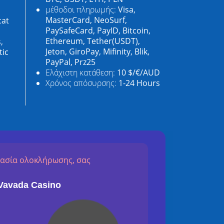
μέθοδοι πληρωμής:
Visa,
MasterCard, NeoSurf,
cat
PaySafeCard, PayID, Bitcoin,
Ethereum, Tether(USDT),
,
Jeton, GiroPay, Mifinity, Blik,
tic
PayPal, Prz25
Ελάχιστη κατάθεση:
10 $/€/AUD
Χρόνος απόσυρσης:
1-24 Hours
ικασία ολοκλήρωσης, σας
Vavada Casino