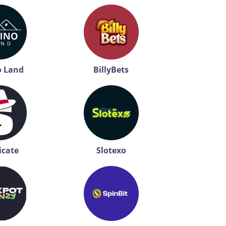
o Land
BillyBets
icate
Slotexo