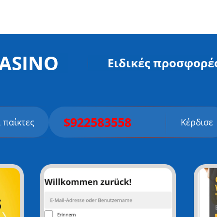
CASINO
Ειδικές προσφορέ
$922583558
 παίκτες
Κέρδισε