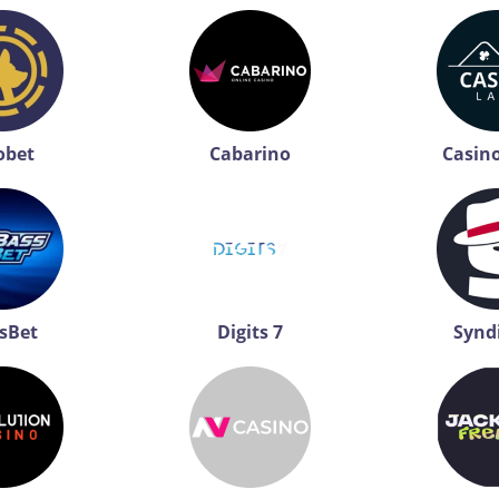
obet
Cabarino
Casin
sBet
Digits 7
Synd