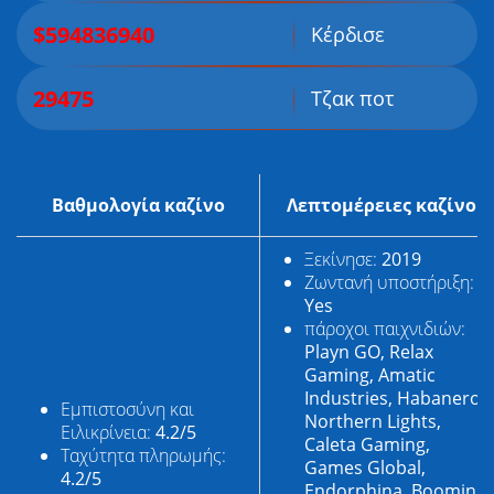
$594836940
Κέρδισε
29475
Τζακ ποτ
Βαθμολογία καζίνο
Λεπτομέρειες καζίνο
Ξεκίνησε:
2019
Ζωντανή υποστήριξη:
Yes
πάροχοι παιχνιδιών:
Playn GO, Relax
Gaming, Amatic
Industries, Habanero,
Εμπιστοσύνη και
Northern Lights,
Ειλικρίνεια:
4.2/5
Caleta Gaming,
Ταχύτητα πληρωμής:
Games Global,
4.2/5
Endorphina, Booming