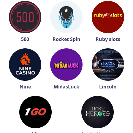
500
Rocket Spin
Ruby slots
Nine
MidasLuck
Lincoln