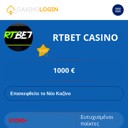
RTBET CASINO
4.9/5
1000 €
Επισκεφθείτε το Νέο Καζίνο
Ευτυχισμένοι
51090+
παίκτες