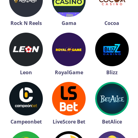
Rock N Reels
Gama
Cocoa
Leon
RoyalGame
Blizz
Campeonbet
LiveScore Bet
BetAlice