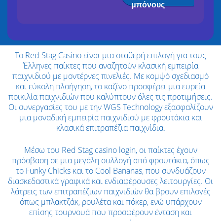
μπόνους
Το Red Stag Casino είναι μια σταθερή επιλογή για τους
Έλληνες παίκτες που αναζητούν κλασική εμπειρία
παιχνιδιού με μοντέρνες πινελιές. Με κομψό σχεδιασμό
και εύκολη πλοήγηση, το καζίνο προσφέρει μια ευρεία
ποικιλία παιχνιδιών που καλύπτουν όλες τις προτιμήσεις.
Οι συνεργασίες του με την WGS Technology εξασφαλίζουν
μια μοναδική εμπειρία παιχνιδιού με φρουτάκια και
κλασικά επιτραπέζια παιχνίδια.
Μέσω του Red Stag casino login, οι παίκτες έχουν
πρόσβαση σε μια μεγάλη συλλογή από φρουτάκια, όπως
το Funky Chicks και το Cool Bananas, που συνδυάζουν
διασκεδαστικά γραφικά και ενδιαφέρουσες λειτουργίες. Οι
λάτρεις των επιτραπέζιων παιχνιδιών θα βρουν επιλογές
όπως μπλακτζάκ, ρουλέτα και πόκερ, ενώ υπάρχουν
επίσης τουρνουά που προσφέρουν ένταση και