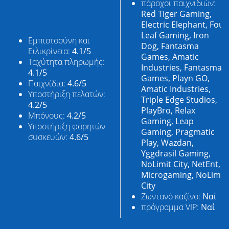
πάροχοι παιχνιδιών:
Red Tiger Gaming,
Electric Elephant, Four
Leaf Gaming, Iron
Εμπιστοσύνη και
Dog, Fantasma
Ειλικρίνεια:
4.1/5
Games, Amatic
Ταχύτητα πληρωμής:
Industries, Fantasma
4.1/5
Games, Playn GO,
Παιχνίδια:
4.6/5
Amatic Industries,
Υποστήριξη πελατών:
Triple Edge Studios,
4.2/5
PlayBro, Relax
Μπόνους:
4.2/5
Gaming, Leap
Υποστήριξη φορητών
Gaming, Pragmatic
συσκευών:
4.6/5
Play, Wazdan,
Yggdrasil Gaming,
NoLimit City, NetEnt,
Microgaming, NoLimit
City
Ζωντανό καζίνο:
Ναί
πρόγραμμα VIP:
Ναί