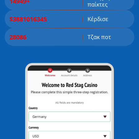
14949+
παίκτες
$3881016345
Κέρδισε
28086
Τζακ ποτ