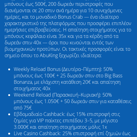
μπόνους έως 500€, 200 δωρεάν περιστροφές που
διανέμονται σε 20 σπιν ανά ημέρα για 10 συνεχόμενες
ημέρες, και το μοναδικό Bonus Crab — ένα ιδιαίτερο
χαρακτηριστικό της πλατφόρμας που προσφέρει επιπλέον
ημερήσιες επιβραβεύσεις. Η απαίτηση στοιχήματος για το
μπόνους κεφάλαιο είναι 35x και για τα κέρδη από τα
δωρεάν σπιν 40x — όροι που κινούνται εντός των
βιομηχανικών προτύπων. Οι τακτικές προσφορές είναι το
σημείο όπου το AbuKing ξεχωρίζει ιδιαίτερα:
Weekly Reload Bonus (Δευτέρα–Πέμπτη): 50%
μπόνους έως 100€ + 25 δωρεάν σπιν στο Big Bass
Bonanza, με ελάχιστη κατάθεση 20€ και απαίτηση
στοιχήματος 40x
Weekend Reload (Παρασκευή–Κυριακή): 50%
μπόνους έως 1.050€ + 50 δωρεάν σπιν για καταθέσεις
από 75€
Εβδομαδιαίο Cashback: έως 15% επιστροφή στις
ζημίες για VIP παίκτες επιπέδου 3–5, με μέγιστο
3.000€ και απαίτηση στοιχήματος μόλις 1x
Live Casino Cashback: 25% επιστροφή επί ζημιών έως