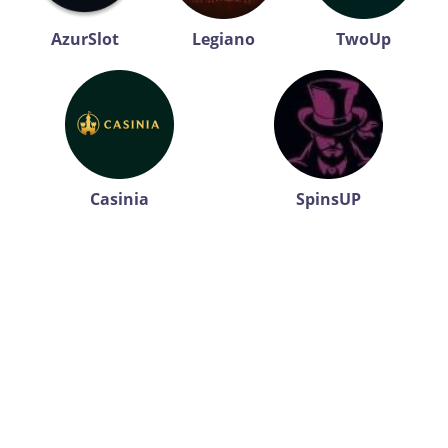
AzurSlot
Legiano
TwoUp
Casinia
SpinsUP