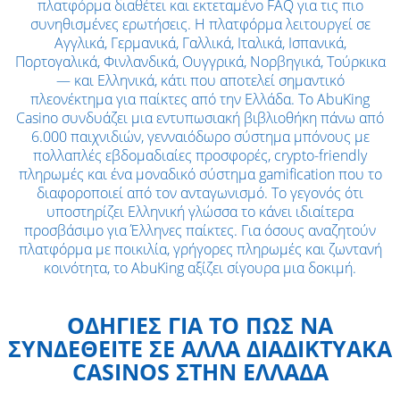
πλατφόρμα διαθέτει και εκτεταμένο FAQ για τις πιο
συνηθισμένες ερωτήσεις. Η πλατφόρμα λειτουργεί σε
Αγγλικά, Γερμανικά, Γαλλικά, Ιταλικά, Ισπανικά,
Πορτογαλικά, Φινλανδικά, Ουγγρικά, Νορβηγικά, Τούρκικα
— και Ελληνικά, κάτι που αποτελεί σημαντικό
πλεονέκτημα για παίκτες από την Ελλάδα. Το AbuKing
Casino συνδυάζει μια εντυπωσιακή βιβλιοθήκη πάνω από
6.000 παιχνιδιών, γενναιόδωρο σύστημα μπόνους με
πολλαπλές εβδομαδιαίες προσφορές, crypto-friendly
πληρωμές και ένα μοναδικό σύστημα gamification που το
διαφοροποιεί από τον ανταγωνισμό. Το γεγονός ότι
υποστηρίζει Ελληνική γλώσσα το κάνει ιδιαίτερα
προσβάσιμο για Έλληνες παίκτες. Για όσους αναζητούν
πλατφόρμα με ποικιλία, γρήγορες πληρωμές και ζωντανή
κοινότητα, το AbuKing αξίζει σίγουρα μια δοκιμή.
ΟΔΗΓΊΕΣ ΓΙΑ ΤΟ ΠΏΣ ΝΑ
ΣΥΝΔΕΘΕΊΤΕ ΣΕ ΆΛΛΑ ΔΙΑΔΙΚΤΥΑΚΆ
CASINOS ΣΤΗΝ ΕΛΛΆΔΑ