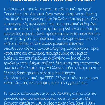
Το AbuKing Casino λειτουργεί με άδεια από την Αρχή
Παιχνιδιών του Anjouan, έναν αναγνωρισμένο ρυθμιστή
που καλύπτει μεγάλο αριθμό διεθνών πλατφορμών. Όλες
οι οικονομικές συναλλαγές και τα προσωπικά δεδομένα
προστατεύονται με κρυπτογράφηση SSL, ενώ το σύστημα
ασφαλείας περιλαμβάνει πρόσθετα εργαλεία επαλήθευσης
ταυτότητας για την προστασία του λογαριασμού σου. Το
καζίνο διαθέτει επίσης ολοκληρωμένες επιλογές
υπεύθυνου τζόγου: αυτοαξιολόγηση, αυτοεξαίρεση, όρια
κατάθεσης και απώλειας, περιορισμούς συνεδρίας,
διαλείμματα και κλείδωμα ανάληψης — ένα σύνολο
εργαλείων που δείχνει σοβαρή δέσμευση στην προστασία
των παικτών. Σημείωση για Έλληνες παίκτες: Νόμιμα στην
Ελλάδα δραστηριοποιούνται μόνο πάροχοι
αδειοδοτημένοι από την ΕΕΕΠ. Ελέγχετε πάντα το νομικό
καθεστώς μιας πλατφόρμας πριν την εγγραφή σας.
Το πακέτο καλωσορίσματος του AbuKing ανήκει στα πιο
γενναιόδωρα που κυκλοφορούν αυτή τη στιγμή. Με
ελάχιστη κατάθεση 20€, ο νέος παίκτης λαμβάνει 100%