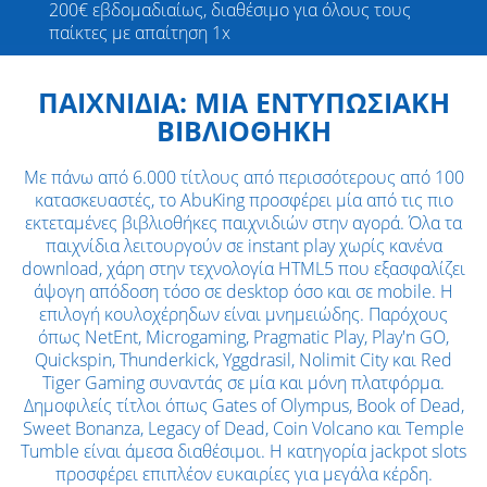
200€ εβδομαδιαίως, διαθέσιμο για όλους τους
παίκτες με απαίτηση 1x
ΠΑΙΧΝΊΔΙΑ: ΜΙΑ ΕΝΤΥΠΩΣΙΑΚΉ
ΒΙΒΛΙΟΘΉΚΗ
Με πάνω από 6.000 τίτλους από περισσότερους από 100
κατασκευαστές, το AbuKing προσφέρει μία από τις πιο
εκτεταμένες βιβλιοθήκες παιχνιδιών στην αγορά. Όλα τα
παιχνίδια λειτουργούν σε instant play χωρίς κανένα
download, χάρη στην τεχνολογία HTML5 που εξασφαλίζει
άψογη απόδοση τόσο σε desktop όσο και σε mobile. Η
επιλογή κουλοχέρηδων είναι μνημειώδης. Παρόχους
όπως NetEnt, Microgaming, Pragmatic Play, Play'n GO,
Quickspin, Thunderkick, Yggdrasil, Nolimit City και Red
Tiger Gaming συναντάς σε μία και μόνη πλατφόρμα.
Δημοφιλείς τίτλοι όπως Gates of Olympus, Book of Dead,
Sweet Bonanza, Legacy of Dead, Coin Volcano και Temple
Tumble είναι άμεσα διαθέσιμοι. Η κατηγορία jackpot slots
προσφέρει επιπλέον ευκαιρίες για μεγάλα κέρδη.